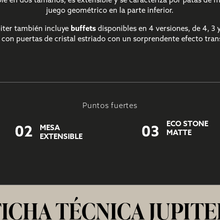
ble en dos tamaños, es extensible y se caracteriza por patas de 
juego geométrico en la parte inferior.
piter también incluye
buffets
disponibles en 4 versiones, de 4, 3 
 con puertas de cristal estriado con un sorprendente efecto tran
Puntos fuertes
ECO STONE
MESA
02
03
MATTE
EXTENSIBLE
FICHA TÉCNICA JUPITE