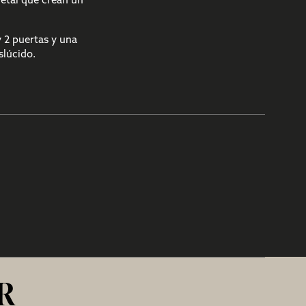
metal que crean un
y 2 puertas y una
slúcido.
R