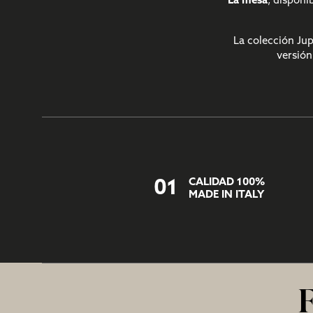
La mesa
, disponi
La colección Ju
versión
CALIDAD 100%
01
MADE IN ITALY