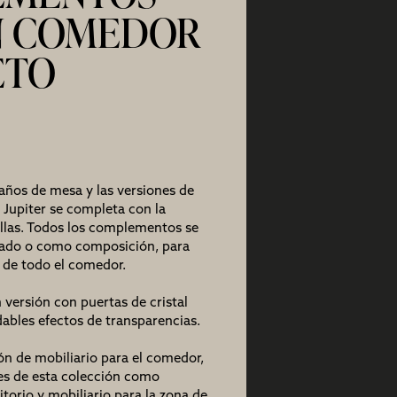
N COMEDOR
ETO
ños de mesa y las versiones de
n Jupiter se completa con la
 sillas. Todos los complementos se
rado o como composición, para
 de todo el comedor.
n versión con puertas de cristal
ables efectos de transparencias.
ón de
mobiliario para el comedor
,
ones de esta colección como
itorio
y
mobiliario para la zona de