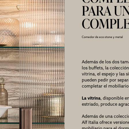
PARA U
COMPL
Comedor de eco stone y metal
Además de los dos tama
los buffets, la colecció
vitrina, el espejo y las
pueden pedir por sepa
completar el mobiliario
La vitrina
, disponible e
estriado, produce agrad
Además de una colecci
Alf Italia ofrece versi
mobiliario para el dorm