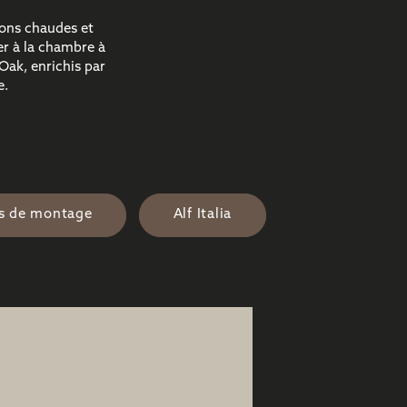
ions chaudes et
ger à la chambre à
Oak, enrichis par
e.
ns de montage
Alf Italia