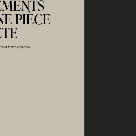
ÉMENTS
NE PIÈCE
ÈTE
tto et Matte espresso