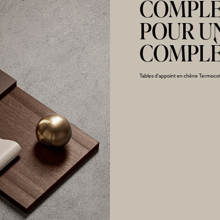
COMPL
POUR U
COMPL
Tables d'appoint en chêne Termoco