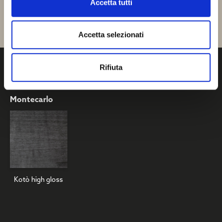
Accetta tutti
Accetta selezionati
Kotò high gloss
Rifiuta
Montecarlo
Kotò high gloss